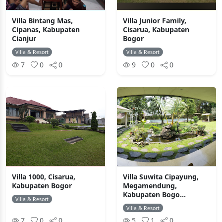
Villa Bintang Mas,
Villa Junior Family,
Cipanas, Kabupaten
Cisarua, Kabupaten
Cianjur
Bogor
Villa & Resort
Villa & Resort
7
0
0
9
0
0
Villa 1000, Cisarua,
Villa Suwita Cipayung,
Kabupaten Bogor
Megamendung,
Kabupaten Bogo...
Villa & Resort
Villa & Resort
7
0
0
5
1
0