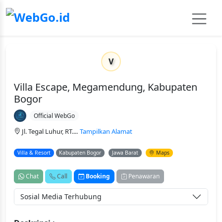
V
Villa Escape, Megamendung, Kabupaten
Bogor
Official WebGo
Jl. Tegal Luhur, RT....
Tampilkan Alamat
Villa & Resort
Kabupaten Bogor
Jawa Barat
Maps
Chat
Call
Booking
Penawaran
Sosial Media Terhubung