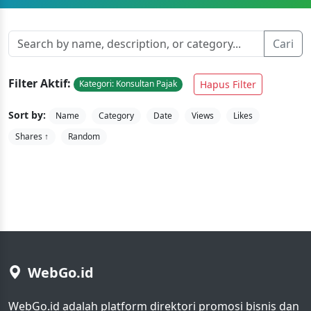
Cari
Filter Aktif:
Hapus Filter
Kategori: Konsultan Pajak
Sort by:
Name
Category
Date
Views
Likes
Shares ↑
Random
WebGo.id
WebGo.id adalah platform direktori promosi bisnis dan