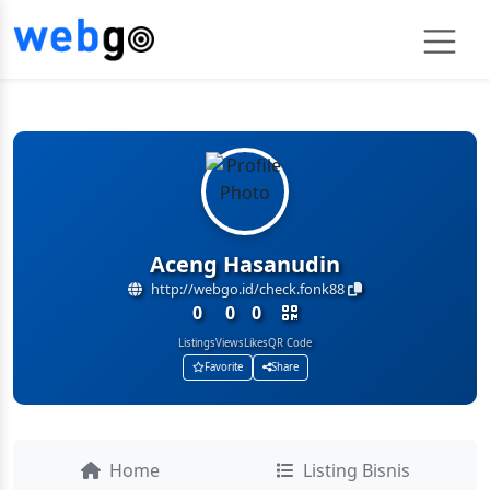
Aceng Hasanudin
http://webgo.id/check.fonk88
0
0
0
Listings
Views
Likes
QR Code
Favorite
Share
Home
Listing Bisnis