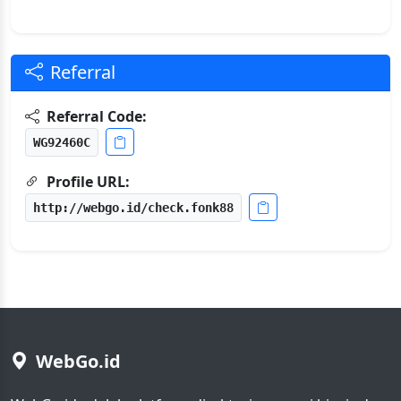
Referral
Referral Code:
WG92460C
Profile URL:
http://webgo.id/check.fonk88
WebGo.id