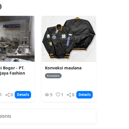
 Bogor - PT.
Konveksi maulana
 Jaya Fashion
Konveksi
1
0
5
1
0
Details
Details
isnis