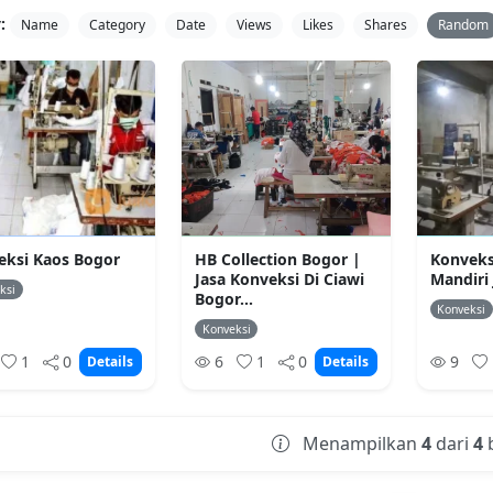
:
Name
Category
Date
Views
Likes
Shares
Random
eksi Kaos Bogor
HB Collection Bogor |
Konveksi
Jasa Konveksi Di Ciawi
Mandiri
ksi
Bogor...
Konveksi
Konveksi
1
0
6
1
0
9
Details
Details
Menampilkan
4
dari
4
b