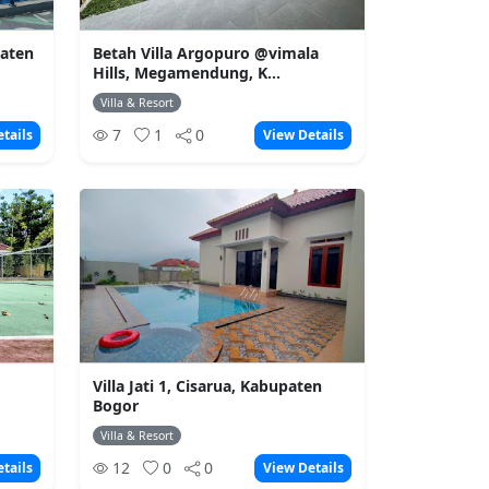
paten
Betah Villa Argopuro @vimala
Hills, Megamendung, K...
Villa & Resort
7
1
0
tails
View Details
,
Villa Jati 1, Cisarua, Kabupaten
Bogor
Villa & Resort
12
0
0
tails
View Details