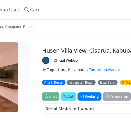
ua User
Cari
rua, Kabupaten Bogor
Husen Villa View, Cisarua, Kabu
Official WebGo
Tugu Utara, Kecamata...
Tampilkan Alamat
Villa & Resort
Kabupaten Bogor
Jawa Barat
Ma
Chat
Call
Booking
Penawaran
Sosial Media Terhubung