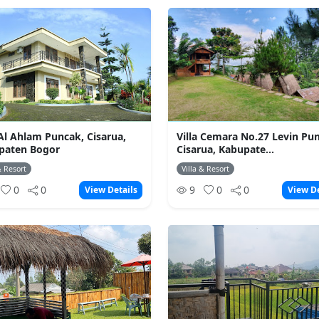
 Al Ahlam Puncak, Cisarua,
Villa Cemara No.27 Levin Pu
paten Bogor
Cisarua, Kabupate...
& Resort
Villa & Resort
0
0
9
0
0
View Details
View De