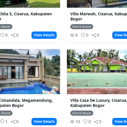
 Eldia 5, Cisarua, Kabupaten
Villa Marwah, Cisarua, Kabu
r
Bogor
& Resort
Villa & Resort
0
0
8
0
0
View Details
View De
a Cimandala, Megamendung,
Villa Casa De Luxury, Cisarua
paten Bogor
Kabupaten Bogor
& Resort
Villa & Resort
1
0
10
0
0
View Details
View De