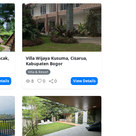
ncak,
Villa Wijaya Kusuma, Cisarua,
Kabupaten Bogor
Villa & Resort
8
0
0
tails
View Details