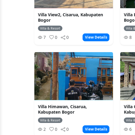
Villa View2, Cisarua, Kabupaten
Villa
Bogor
Bogo
Villa & Resort
Villa 
7
0
0
8
View Details
Villa Himawan, Cisarua,
Vill
Kabupaten Bogor
Kabu
Villa & Resort
Villa 
2
0
0
6
View Details