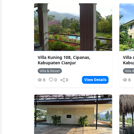
Villa Kuning 108, Cipanas,
Villa
Kabupaten Cianjur
Kabu
Villa & Resort
Villa 
6
0
0
6
View Details