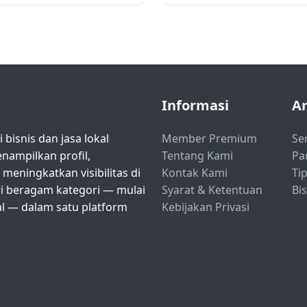
Informasi
Ar
bisnis dan jasa lokal
Member Premium
Se
ampilkan profil,
Tentang Kami
Pa
eningkatkan visibilitas di
Kontak Kami
Tip
ri beragam kategori — mulai
Syarat & Ketentuan
Bi
nal — dalam satu platform
Kebijakan Privasi