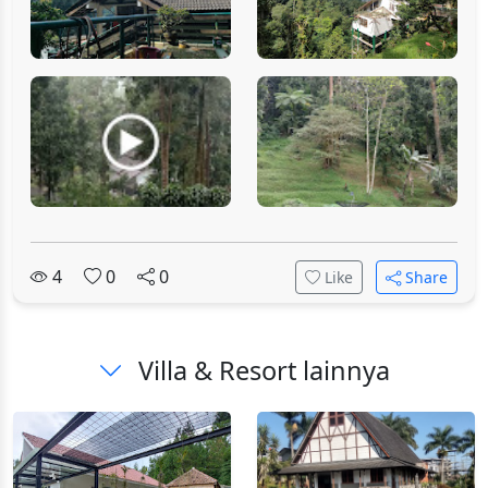
4
0
0
Like
Share
Villa & Resort lainnya