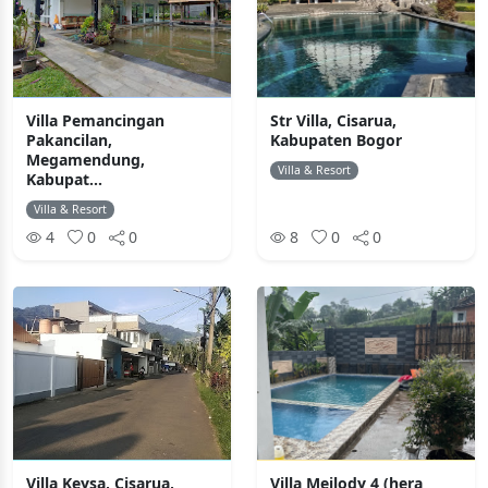
Villa Pemancingan
Str Villa, Cisarua,
Pakancilan,
Kabupaten Bogor
Megamendung,
Villa & Resort
Kabupat...
Villa & Resort
4
0
0
8
0
0
Villa Keysa, Cisarua,
Villa Meilody 4 (hera