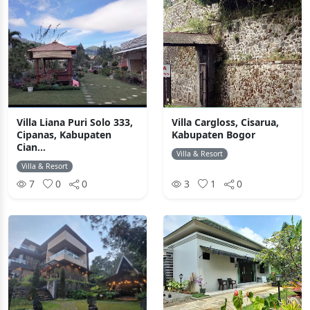
Villa Liana Puri Solo 333,
Villa Cargloss, Cisarua,
Cipanas, Kabupaten
Kabupaten Bogor
Cian...
Villa & Resort
Villa & Resort
7
0
0
3
1
0