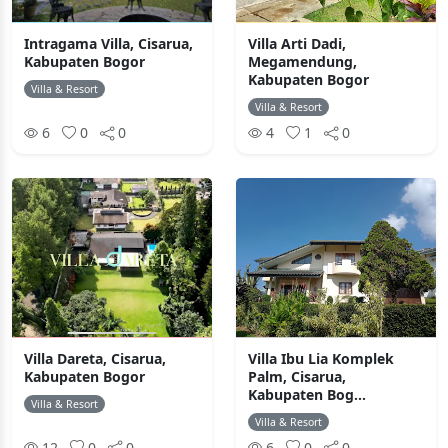
Intragama Villa, Cisarua,
Villa Arti Dadi,
Kabupaten Bogor
Megamendung,
Kabupaten Bogor
Villa & Resort
Villa & Resort
6
0
0
4
1
0
Villa Dareta, Cisarua,
Villa Ibu Lia Komplek
Kabupaten Bogor
Palm, Cisarua,
Kabupaten Bog...
Villa & Resort
Villa & Resort
12
0
0
6
0
0