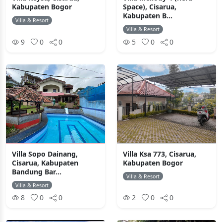
Kabupaten Bogor
Space), Cisarua,
Kabupaten B...
Villa & Resort
Villa & Resort
9
0
0
5
0
0
Villa Sopo Dainang,
Villa Ksa 773, Cisarua,
Cisarua, Kabupaten
Kabupaten Bogor
Bandung Bar...
Villa & Resort
Villa & Resort
8
0
0
2
0
0