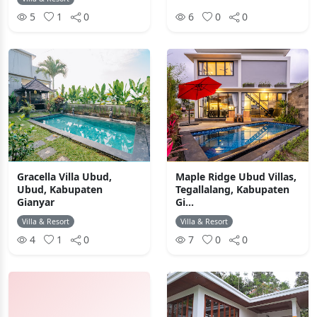
5
1
0
6
0
0
Gracella Villa Ubud,
Maple Ridge Ubud Villas,
Ubud, Kabupaten
Tegallalang, Kabupaten
Gianyar
Gi...
Villa & Resort
Villa & Resort
4
1
0
7
0
0