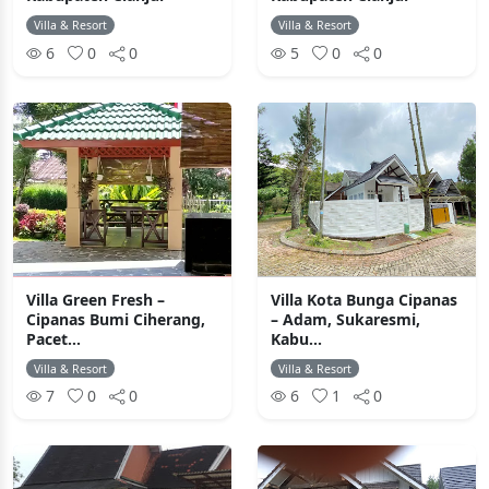
Villa & Resort
Villa & Resort
6
0
0
5
0
0
Villa Green Fresh –
Villa Kota Bunga Cipanas
Cipanas Bumi Ciherang,
– Adam, Sukaresmi,
Pacet...
Kabu...
Villa & Resort
Villa & Resort
7
0
0
6
1
0