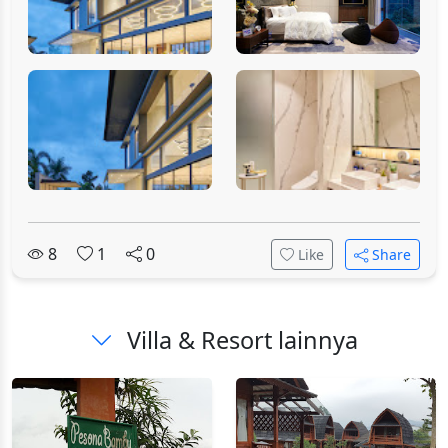
8
1
0
Like
Share
Villa & Resort lainnya