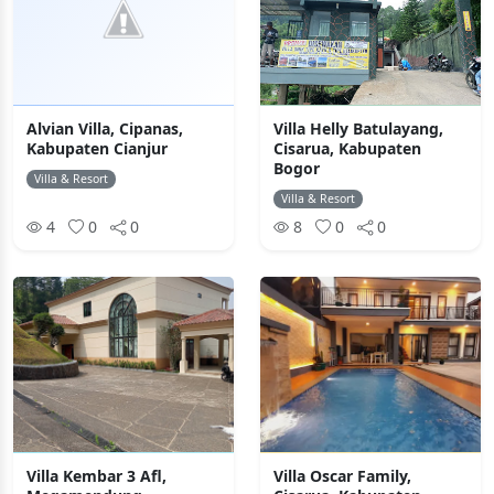
Alvian Villa, Cipanas,
Villa Helly Batulayang,
Kabupaten Cianjur
Cisarua, Kabupaten
Bogor
Villa & Resort
Villa & Resort
4
0
0
8
0
0
Villa Kembar 3 Afl,
Villa Oscar Family,