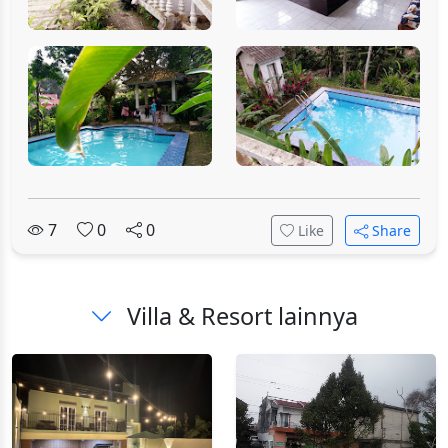
7
0
0
Like
Share
Villa & Resort lainnya