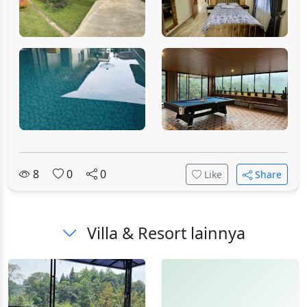
8
0
0
Like
Share
Villa & Resort lainnya