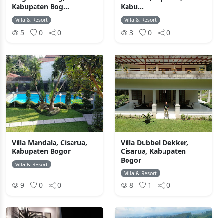
Kabupaten Bog...
Kabu...
Villa & Resort
Villa & Resort
5
0
0
3
0
0
Villa Mandala, Cisarua,
Villa Dubbel Dekker,
Kabupaten Bogor
Cisarua, Kabupaten
Bogor
Villa & Resort
Villa & Resort
9
0
0
8
1
0