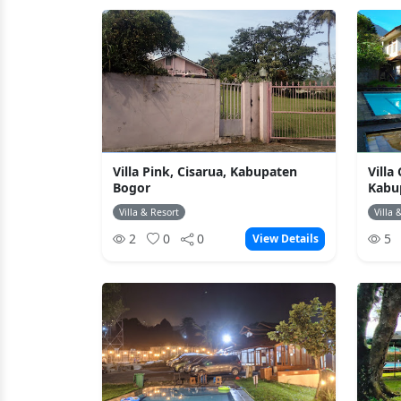
Villa Pink, Cisarua, Kabupaten
Villa
Bogor
Kabu
Villa & Resort
Villa 
2
0
0
5
View Details