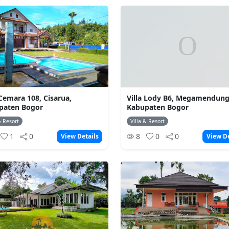
 Cemara 108, Cisarua,
Villa Lody B6, Megamendung
paten Bogor
Kabupaten Bogor
& Resort
Villa & Resort
1
0
8
0
0
View Details
View De