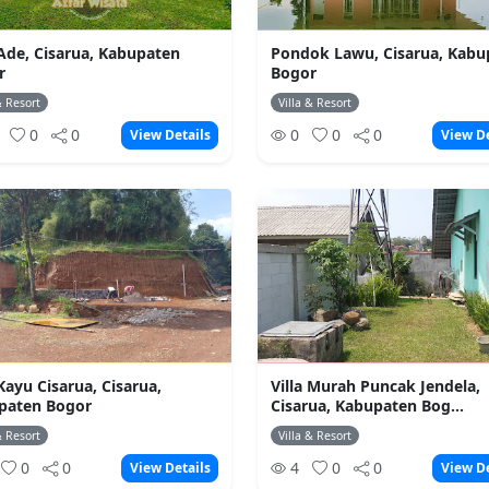
 Ade, Cisarua, Kabupaten
Pondok Lawu, Cisarua, Kabu
r
Bogor
& Resort
Villa & Resort
0
0
0
0
0
0
View Details
View De
 Kayu Cisarua, Cisarua,
Villa Murah Puncak Jendela,
paten Bogor
Cisarua, Kabupaten Bog...
& Resort
Villa & Resort
0
0
4
0
0
View Details
View De