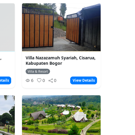
,
Villa Nazazamuh Syariah, Cisarua,
Kabupaten Bogor
Villa & Resort
6
0
0
tails
View Details