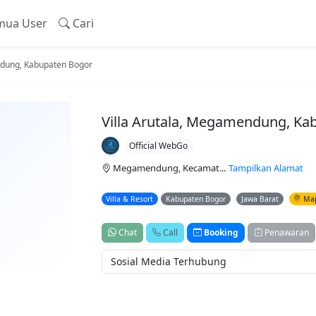
ua User
Cari
ndung, Kabupaten Bogor
Villa Arutala, Megamendung, Ka
Official WebGo
Megamendung, Kecamat...
Tampilkan Alamat
Villa & Resort
Kabupaten Bogor
Jawa Barat
Ma
Chat
Call
Booking
Penawaran
Sosial Media Terhubung