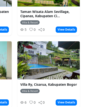
paten
Taman Wisata Alam Sevillage,
Cipanas, Kabupaten Ci...
Villa & Resort
5
0
0
tails
View Details
Villa Ry, Cisarua, Kabupaten Bogor
Villa & Resort
6
0
0
tails
View Details