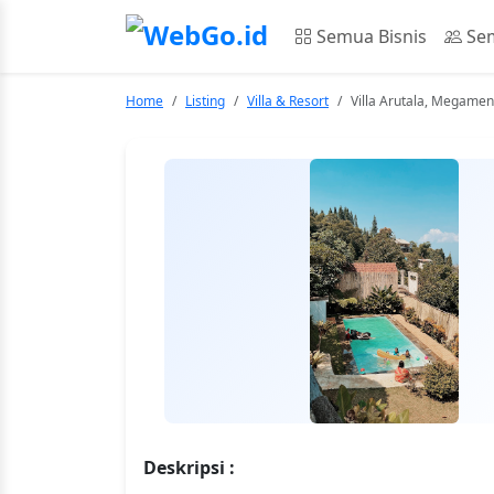
Semua Bisnis
Sem
Home
Listing
Villa & Resort
Villa Arutala, Megame
Deskripsi :