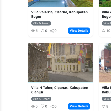
Villa Valerria, Cisarua, Kabupaten
Villa
Bogor
Bogo
Villa & Resort
Villa 
6
0
0
1
View Details
Villa H Taher, Cipanas, Kabupaten
Villa
Cianjur
Kabu
Villa & Resort
Villa 
5
0
0
8
View Details