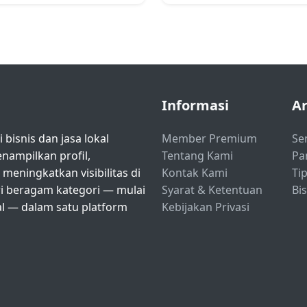
Informasi
Ar
bisnis dan jasa lokal
Member Premium
Se
ampilkan profil,
Tentang Kami
Pa
eningkatkan visibilitas di
Kontak Kami
Tip
ri beragam kategori — mulai
Syarat & Ketentuan
Bi
nal — dalam satu platform
Kebijakan Privasi