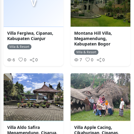
V
Villa Fergiwa, Cipanas,
Montana Hill Villa,
Kabupaten Cianjur
Megamendung,
Kabupaten Bogor
Villa & Resort
Villa & Resort
6
0
0
7
0
0
Villa Aldo Safira
Villa Apple Cacing,
Megamendung, Cisarua,
Cikahuripan, Cipanas,