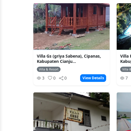
Villa Gs (griya Sabena), Cipanas,
Vill
Kabupaten Cianju...
Kabu
Villa & Resort
Villa 
3
0
0
7
View Details