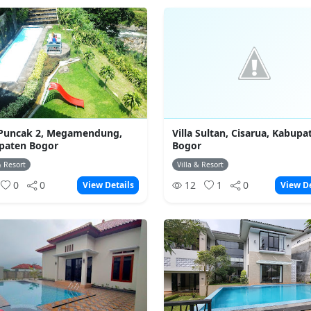
a Puncak 2, Megamendung,
Villa Sultan, Cisarua, Kabupa
paten Bogor
Bogor
& Resort
Villa & Resort
0
0
12
1
0
View Details
View De