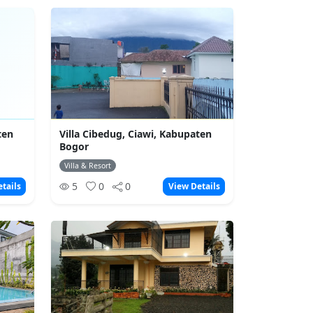
ten
Villa Cibedug, Ciawi, Kabupaten
Bogor
Villa & Resort
5
0
0
tails
View Details