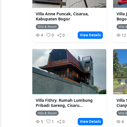
Villa Anne Puncak, Cisarua,
Villa
Kabupaten Bogor
Bogo
Villa & Resort
Villa 
4
0
0
1
View Details
Villa Fithry. Rumah Lumbung
Villa
Pribadi Gareng, Cisaru...
Cianj
Villa & Resort
Villa 
5
1
0
6
View Details