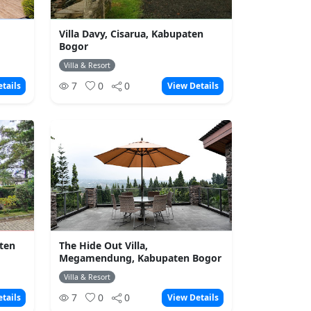
Villa Davy, Cisarua, Kabupaten
Bogor
Villa & Resort
7
0
0
tails
View Details
aten
The Hide Out Villa,
Megamendung, Kabupaten Bogor
Villa & Resort
7
0
0
tails
View Details