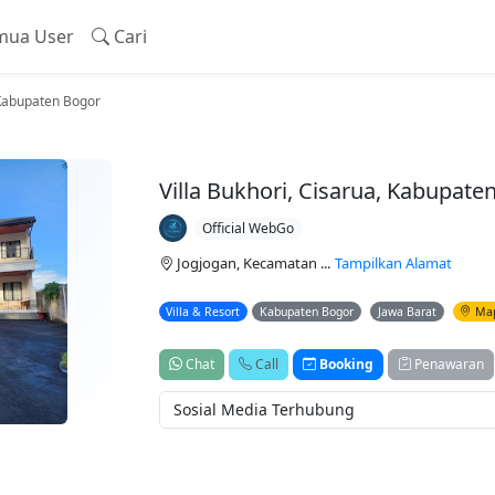
ua User
Cari
, Kabupaten Bogor
Villa Bukhori, Cisarua, Kabupate
Official WebGo
Jogjogan, Kecamatan ...
Tampilkan Alamat
Villa & Resort
Kabupaten Bogor
Jawa Barat
Ma
Chat
Call
Booking
Penawaran
Sosial Media Terhubung