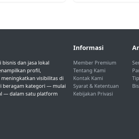
Informasi
Ar
bisnis dan jasa lokal
Member Premium
Se
ampilkan profil,
Tentang Kami
Pa
eningkatkan visibilitas di
Kontak Kami
Tip
ri beragam kategori — mulai
Syarat & Ketentuan
Bi
nal — dalam satu platform
Kebijakan Privasi