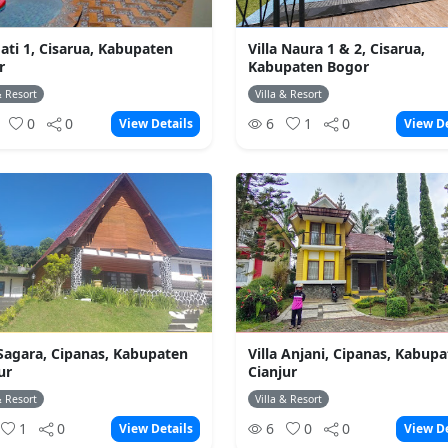
 Jati 1, Cisarua, Kabupaten
Villa Naura 1 & 2, Cisarua,
r
Kabupaten Bogor
& Resort
Villa & Resort
2
0
0
6
1
0
View Details
View De
 Sagara, Cipanas, Kabupaten
Villa Anjani, Cipanas, Kabup
ur
Cianjur
& Resort
Villa & Resort
1
0
6
0
0
View Details
View De