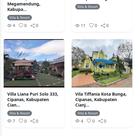
Megamendung,
Villa & Resort
Kabupa...
Villa & Resort
4
0
0
11
0
0
Villa Liana Puri Solo 333,
Vila Tiffania Kota Bunga,
Cipanas, Kabupaten
Cipanas, Kabupaten
Cian...
Cianj...
Villa & Resort
Villa & Resort
7
0
0
4
0
0