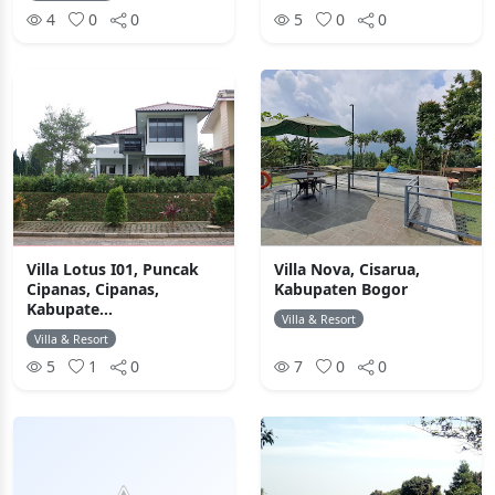
4
0
0
5
0
0
Villa Lotus I01, Puncak
Villa Nova, Cisarua,
Cipanas, Cipanas,
Kabupaten Bogor
Kabupate...
Villa & Resort
Villa & Resort
5
1
0
7
0
0