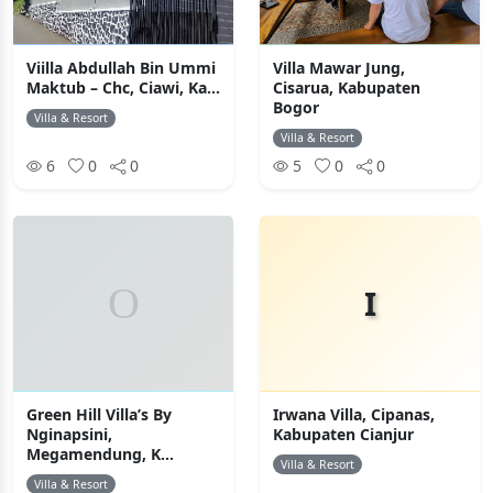
Viilla Abdullah Bin Ummi
Villa Mawar Jung,
Maktub – Chc, Ciawi, Ka...
Cisarua, Kabupaten
Bogor
Villa & Resort
Villa & Resort
6
0
0
5
0
0
I
Green Hill Villa’s By
Irwana Villa, Cipanas,
Nginapsini,
Kabupaten Cianjur
Megamendung, K...
Villa & Resort
Villa & Resort