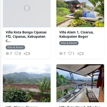
Villa Kota Bunga Cipanas
Villa Alam 1, Cisarua,
Ff2, Cipanas, Kabupaten
Kabupaten Bogor
C...
Villa & Resort
Villa & Resort
7
0
0
7
1
0