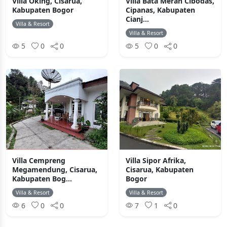
Villa Oking, Cisarua,
Villa Bata Merah Cibodas,
Kabupaten Bogor
Cipanas, Kabupaten
Cianj...
Villa & Resort
Villa & Resort
5
0
0
5
0
0
Villa Cempreng
Villa Sipor Afrika,
Megamendung, Cisarua,
Cisarua, Kabupaten
Kabupaten Bog...
Bogor
Villa & Resort
Villa & Resort
6
0
0
7
1
0