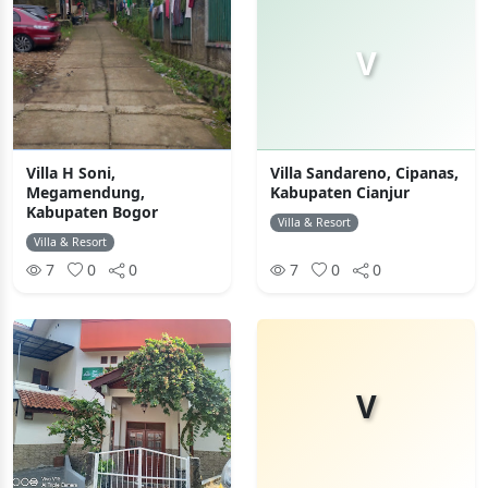
V
Villa H Soni,
Villa Sandareno, Cipanas,
Megamendung,
Kabupaten Cianjur
Kabupaten Bogor
Villa & Resort
Villa & Resort
7
0
0
7
0
0
V