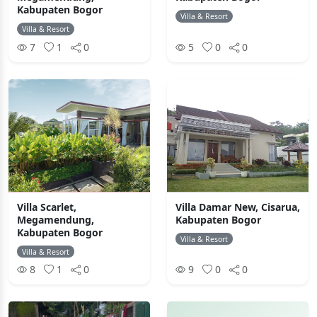
Kabupaten Bogor
Villa & Resort
Villa & Resort
7
1
0
5
0
0
Villa Scarlet,
Villa Damar New, Cisarua,
Megamendung,
Kabupaten Bogor
Kabupaten Bogor
Villa & Resort
Villa & Resort
8
1
0
9
0
0