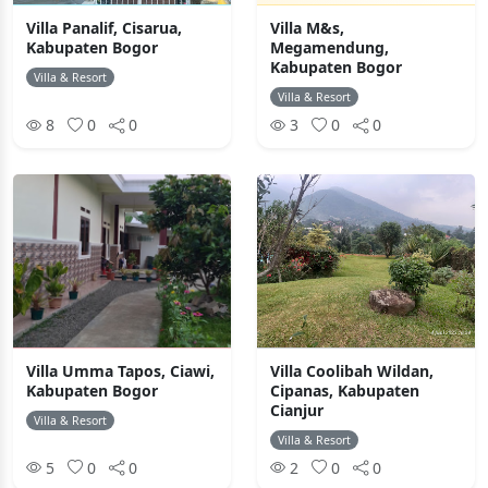
Villa Panalif, Cisarua,
Villa M&s,
Kabupaten Bogor
Megamendung,
Kabupaten Bogor
Villa & Resort
Villa & Resort
8
0
0
3
0
0
Villa Umma Tapos, Ciawi,
Villa Coolibah Wildan,
Kabupaten Bogor
Cipanas, Kabupaten
Cianjur
Villa & Resort
Villa & Resort
5
0
0
2
0
0