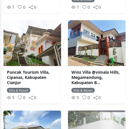
7
0
0
7
0
0
Puncak Tourism Villa,
Wins Villa @vimala Hills,
Cipanas, Kabupaten
Megamendung,
Cianjur
Kabupaten B...
Villa & Resort
Villa & Resort
5
0
0
5
0
0