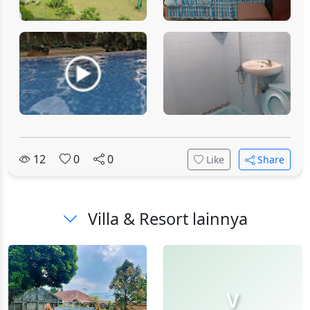
12
0
0
Like
Share
Villa & Resort lainnya
V