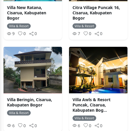
Villa New Ratana,
Citra Village Puncak 16,
Cisarua, Kabupaten
Cisarua, Kabupaten
Bogor
Bogor
Villa & Resort
Villa & Resort
9
0
0
7
0
0
Villa Beringin, Cisarua,
Villa Awls & Resort
Kabupaten Bogor
Puncak, Cisarua,
Kabupaten Bog...
Villa & Resort
Villa & Resort
6
0
0
6
0
0