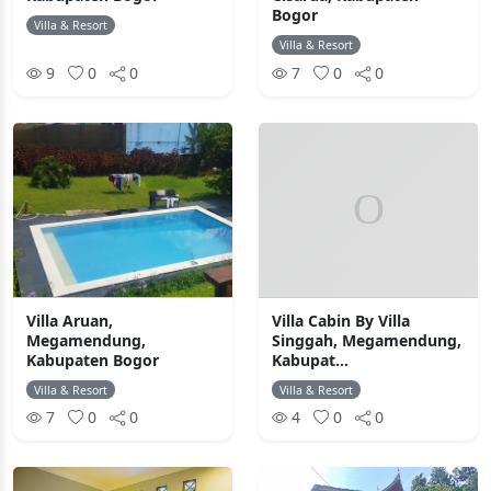
Bogor
Villa & Resort
Villa & Resort
9
0
0
7
0
0
Villa Aruan,
Villa Cabin By Villa
Megamendung,
Singgah, Megamendung,
Kabupaten Bogor
Kabupat...
Villa & Resort
Villa & Resort
7
0
0
4
0
0