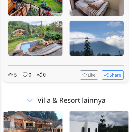
5
0
0
Like
Share
Villa & Resort lainnya