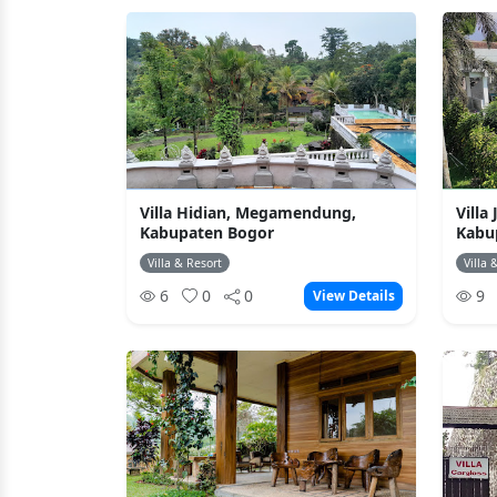
Villa Hidian, Megamendung,
Villa
Kabupaten Bogor
Kabu
Villa & Resort
Villa 
6
0
0
9
View Details