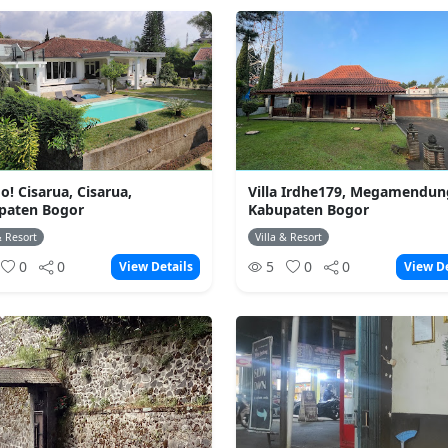
 Jo! Cisarua, Cisarua,
Villa Irdhe179, Megamendun
paten Bogor
Kabupaten Bogor
& Resort
Villa & Resort
0
0
5
0
0
View Details
View De