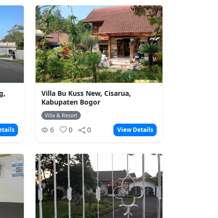
g,
Villa Bu Kuss New, Cisarua,
Kabupaten Bogor
Villa & Resort
6
0
0
tails
View Details