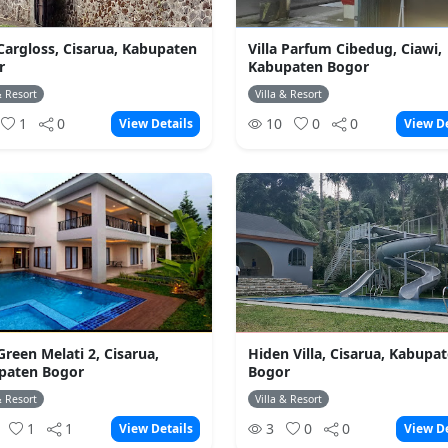
 Cargloss, Cisarua, Kabupaten
Villa Parfum Cibedug, Ciawi,
r
Kabupaten Bogor
& Resort
Villa & Resort
1
0
10
0
0
View Details
View De
 Green Melati 2, Cisarua,
Hiden Villa, Cisarua, Kabupa
paten Bogor
Bogor
& Resort
Villa & Resort
0
1
1
3
0
0
View Details
View De