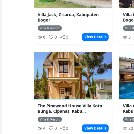
Villa Jack, Cisarua, Kabupaten
Villa
Bogor
Bogo
Villa & Resort
Villa 
6
0
0
3
View Details
The Pinewood House Villa Kota
Villa
Bunga, Cipanas, Kabu...
Kabu
Villa & Resort
Villa 
4
0
0
2
View Details