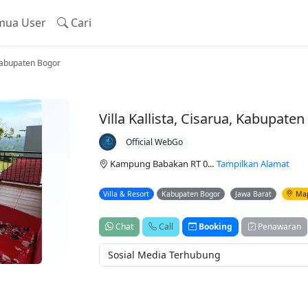
ua User
Cari
, Kabupaten Bogor
Villa Kallista, Cisarua, Kabupate
Official WebGo
Kampung Babakan RT 0...
Tampilkan Alamat
Villa & Resort
Kabupaten Bogor
Jawa Barat
Ma
Chat
Call
Booking
Penawaran
Sosial Media Terhubung