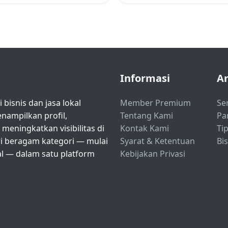
Informasi
Ar
bisnis dan jasa lokal
Member Premium
Se
ampilkan profil,
Tentang Kami
Pa
eningkatkan visibilitas di
Kontak Kami
Tip
ri beragam kategori — mulai
Syarat & Ketentuan
Bi
nal — dalam satu platform
Kebijakan Privasi