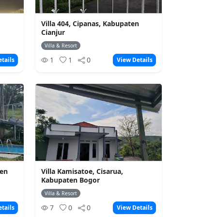
Villa 404, Cipanas, Kabupaten
Cianjur
Villa & Resort
1
1
0
tails
View Details
ten
Villa Kamisatoe, Cisarua,
Kabupaten Bogor
Villa & Resort
7
0
0
tails
View Details