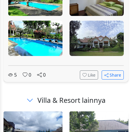
5
0
0
Like
Share
Villa & Resort lainnya