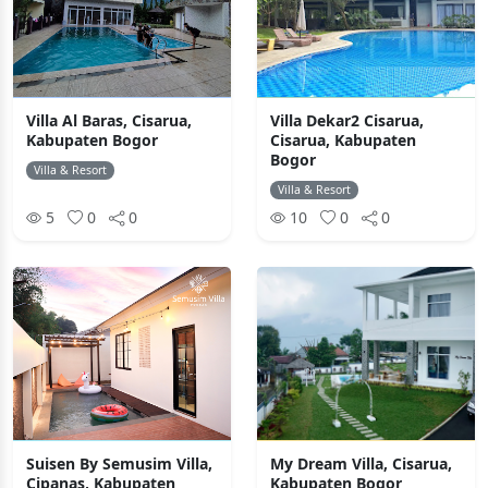
Villa Al Baras, Cisarua,
Villa Dekar2 Cisarua,
Kabupaten Bogor
Cisarua, Kabupaten
Bogor
Villa & Resort
Villa & Resort
5
0
0
10
0
0
Suisen By Semusim Villa,
My Dream Villa, Cisarua,
Cipanas, Kabupaten
Kabupaten Bogor