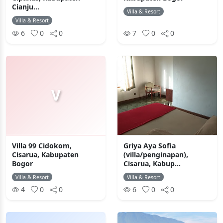
Cianju...
Villa & Resort
Villa & Resort
6
0
0
7
0
0
V
Villa 99 Cidokom,
Griya Aya Sofia
Cisarua, Kabupaten
(villa/penginapan),
Bogor
Cisarua, Kabup...
Villa & Resort
Villa & Resort
4
0
0
6
0
0