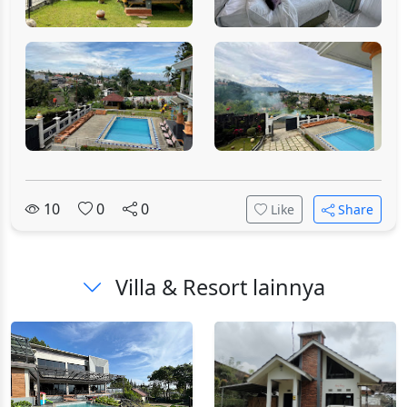
10
0
0
Like
Share
Villa & Resort lainnya