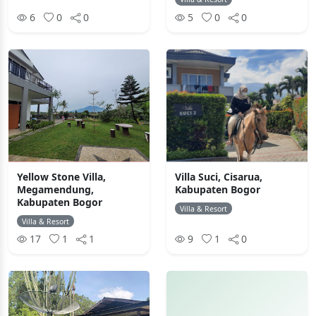
6
0
0
5
0
0
Yellow Stone Villa,
Villa Suci, Cisarua,
Megamendung,
Kabupaten Bogor
Kabupaten Bogor
Villa & Resort
Villa & Resort
17
1
1
9
1
0