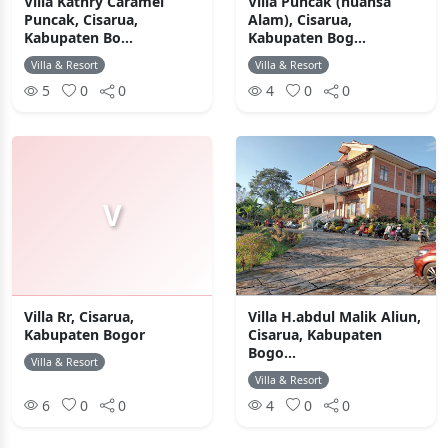
Villa Kathry Caramel
Villa Puncak (nuansa
Puncak, Cisarua,
Alam), Cisarua,
Kabupaten Bo...
Kabupaten Bog...
Villa & Resort
Villa & Resort
5
0
0
4
0
0
V
Villa Rr, Cisarua,
Villa H.abdul Malik Aliun,
Kabupaten Bogor
Cisarua, Kabupaten
Bogo...
Villa & Resort
Villa & Resort
6
0
0
4
0
0