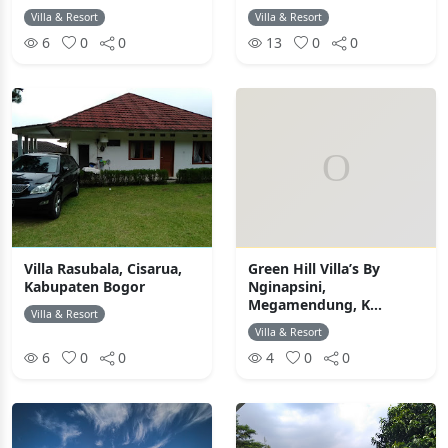
Villa & Resort
Villa & Resort
6
0
0
13
0
0
Villa Rasubala, Cisarua,
Green Hill Villa’s By
Kabupaten Bogor
Nginapsini,
Megamendung, K...
Villa & Resort
Villa & Resort
6
0
0
4
0
0