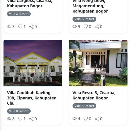
Villa Cargloss, Cisarua,
Villa Neng Dewi,
Kabupaten Bogor
Megamendung,
Kabupaten Bogor
Villa & Resort
Villa & Resort
3
1
0
9
0
0
Villa Coolibah Kavling
Villa Restu 3, Cisarua,
308, Cipanas, Kabupaten
Kabupaten Bogor
Cia...
Villa & Resort
Villa & Resort
8
1
0
4
0
0