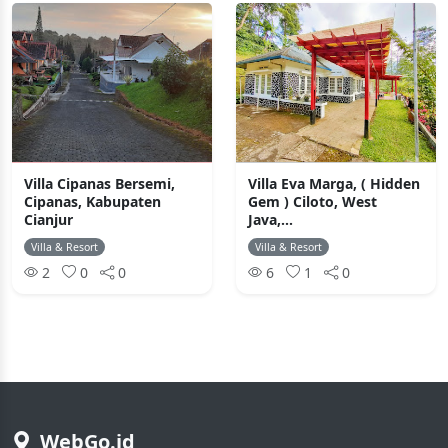
Villa Cipanas Bersemi,
Villa Eva Marga, ( Hidden
Cipanas, Kabupaten
Gem ) Ciloto, West
Cianjur
Java,...
Villa & Resort
Villa & Resort
2
0
0
6
1
0
WebGo.id