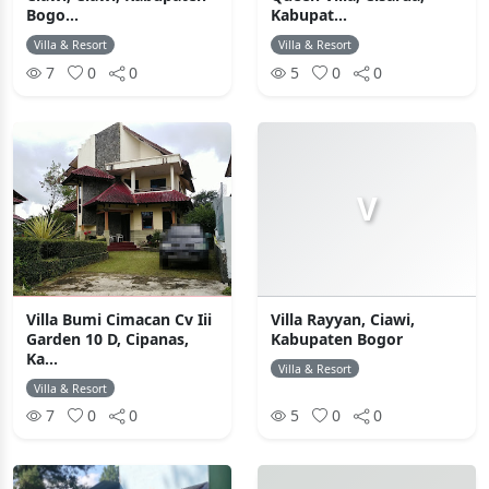
Bogo...
Kabupat...
Villa & Resort
Villa & Resort
7
0
0
5
0
0
V
Villa Bumi Cimacan Cv Iii
Villa Rayyan, Ciawi,
Garden 10 D, Cipanas,
Kabupaten Bogor
Ka...
Villa & Resort
Villa & Resort
7
0
0
5
0
0