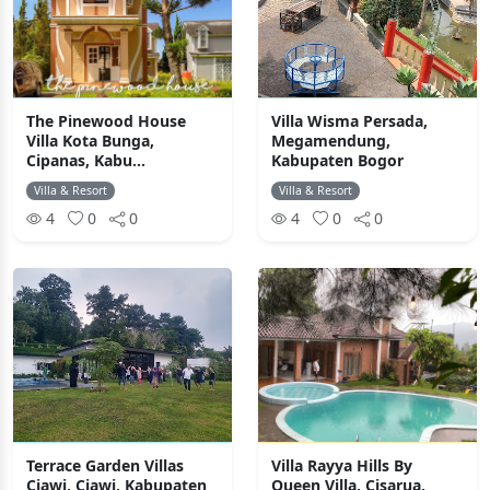
The Pinewood House
Villa Wisma Persada,
Villa Kota Bunga,
Megamendung,
Cipanas, Kabu...
Kabupaten Bogor
Villa & Resort
Villa & Resort
4
0
0
4
0
0
Terrace Garden Villas
Villa Rayya Hills By
Ciawi, Ciawi, Kabupaten
Queen Villa, Cisarua,