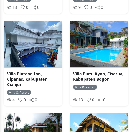
13
0
0
9
0
0
Villa Bintang Inn,
Villa Bumi Ayah, Cisarua,
Cipanas, Kabupaten
Kabupaten Bogor
Cianjur
Villa & Resort
Villa & Resort
4
0
0
13
0
0