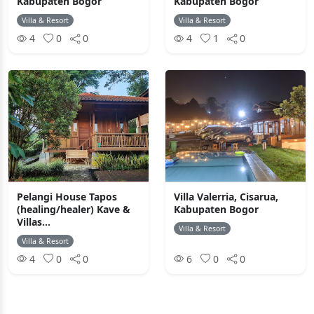
Kabupaten Bogor
Kabupaten Bogor
Villa & Resort
Villa & Resort
4
0
0
4
1
0
Pelangi House Tapos
Villa Valerria, Cisarua,
(healing/healer) Kave &
Kabupaten Bogor
Villas...
Villa & Resort
Villa & Resort
4
0
0
6
0
0