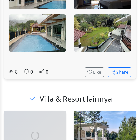
8
0
0
Like
Share
Villa & Resort lainnya