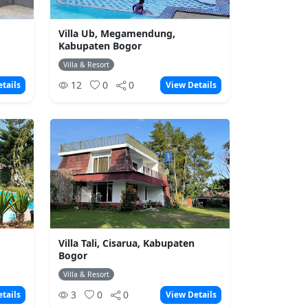
Villa Ub, Megamendung,
Kabupaten Bogor
Villa & Resort
12
0
0
tails
View Details
Villa Tali, Cisarua, Kabupaten
Bogor
Villa & Resort
3
0
0
tails
View Details