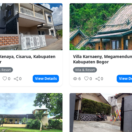
 Kenaya, Cisarua, Kabupaten
Villa Karnaeny, Megamendun
r
Kabupaten Bogor
& Resort
Villa & Resort
2
0
0
6
0
0
View Details
View De