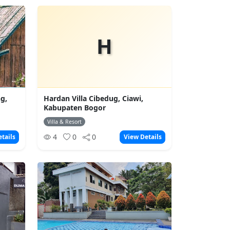
H
g,
Hardan Villa Cibedug, Ciawi,
Kabupaten Bogor
Villa & Resort
4
0
0
tails
View Details