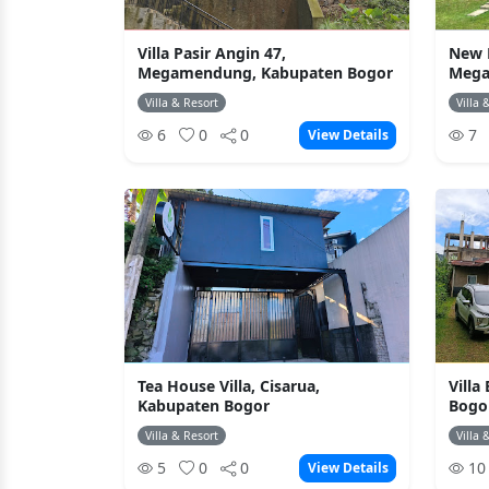
Villa Pasir Angin 47,
New E
Megamendung, Kabupaten Bogor
Mega
Villa & Resort
Villa 
6
0
0
7
View Details
Tea House Villa, Cisarua,
Villa
Kabupaten Bogor
Bogo
Villa & Resort
Villa 
5
0
0
1
View Details