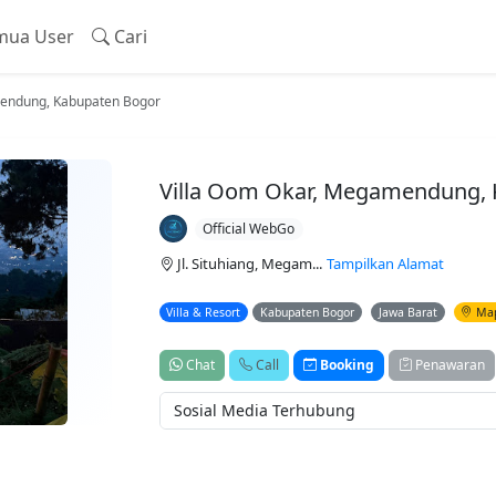
ua User
Cari
mendung, Kabupaten Bogor
Villa Oom Okar, Megamendung,
Official WebGo
Jl. Situhiang, Megam...
Tampilkan Alamat
Villa & Resort
Kabupaten Bogor
Jawa Barat
Ma
Chat
Call
Booking
Penawaran
Sosial Media Terhubung