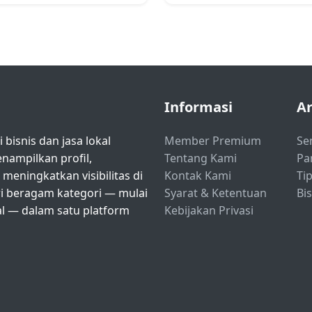
Informasi
Ar
bisnis dan jasa lokal
Member Premium
Se
ampilkan profil,
Tentang Kami
Pa
eningkatkan visibilitas di
Kontak Kami
Tip
ri beragam kategori — mulai
Syarat & Ketentuan
Bi
nal — dalam satu platform
Kebijakan Privasi