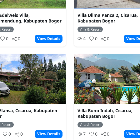
delweis Villa,
Villa Dlima Panca 2, Cisarua,
mendung, Kabupaten Bogor
Kabupaten Bogor
& Resort
Villa & Resort
0
0
4
0
0
View Details
View De
 Efansa, Cisarua, Kabupaten
Villa Bumi Indah, Cisarua,
r
Kabupaten Bogor
& Resort
Villa & Resort
0
0
0
7
0
0
View Details
View De