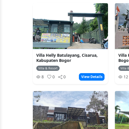
Villa Helly Batulayang, Cisarua,
Villa
Kabupaten Bogor
Bogo
Villa & Resort
Villa 
8
0
0
1
View Details