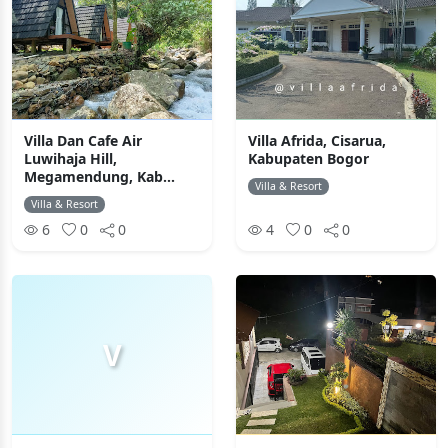
Villa Dan Cafe Air
Villa Afrida, Cisarua,
Luwihaja Hill,
Kabupaten Bogor
Megamendung, Kab...
Villa & Resort
Villa & Resort
6
0
0
4
0
0
V