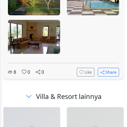
8
0
0
Like
Share
Villa & Resort lainnya