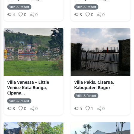
Villa & Resort
Villa & Resort
4
0
0
8
0
0
Villa Vanessa – Little
Villa Pakis, Cisarua,
Venice Kota Bunga,
Kabupaten Bogor
Cipana...
Villa & Resort
Villa & Resort
8
0
0
5
1
0