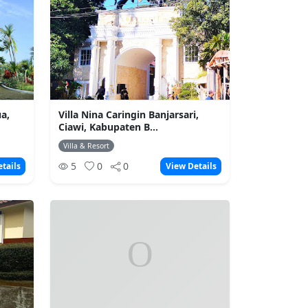
ua,
Villa Nina Caringin Banjarsari,
Ciawi, Kabupaten B...
Villa & Resort
5
0
0
tails
View Details