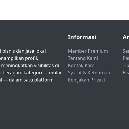
Informasi
Ar
bisnis dan jasa lokal
Member Premium
Se
ampilkan profil,
Tentang Kami
Pa
eningkatkan visibilitas di
Kontak Kami
Tip
ri beragam kategori — mulai
Syarat & Ketentuan
Bi
nal — dalam satu platform
Kebijakan Privasi