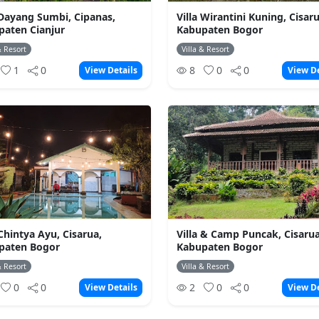
 Dayang Sumbi, Cipanas,
Villa Wirantini Kuning, Cisaru
paten Cianjur
Kabupaten Bogor
& Resort
Villa & Resort
1
0
8
0
0
View Details
View De
 Chintya Ayu, Cisarua,
Villa & Camp Puncak, Cisarua
paten Bogor
Kabupaten Bogor
& Resort
Villa & Resort
0
0
2
0
0
View Details
View De