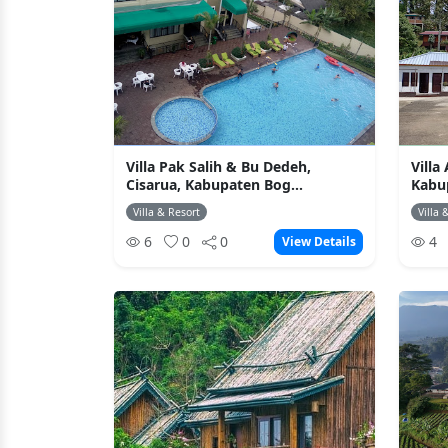
Villa Pak Salih & Bu Dedeh,
Villa
Cisarua, Kabupaten Bog...
Kabu
Villa & Resort
Villa 
6
0
0
4
View Details