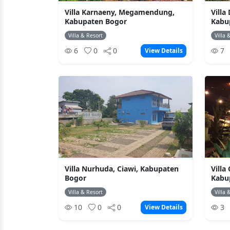
Villa Karnaeny, Megamendung,
Villa
Kabupaten Bogor
Kabu
Villa & Resort
Villa 
6
0
0
7
View Details
Villa Nurhuda, Ciawi, Kabupaten
Villa
Bogor
Kabu
Villa & Resort
Villa 
10
0
0
3
View Details