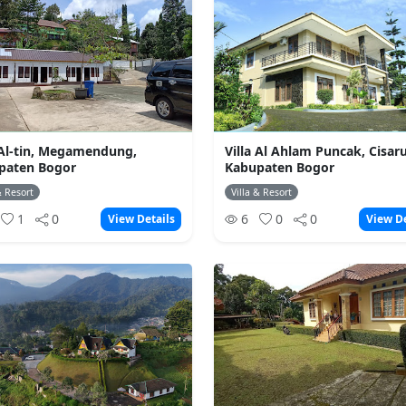
 Al-tin, Megamendung,
Villa Al Ahlam Puncak, Cisar
paten Bogor
Kabupaten Bogor
& Resort
Villa & Resort
1
0
6
0
0
View Details
View De