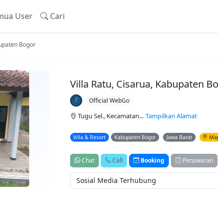
ua User
Cari
bupaten Bogor
Villa Ratu, Cisarua, Kabupaten B
Official WebGo
Tugu Sel., Kecamatan...
Tampilkan Alamat
Villa & Resort
Kabupaten Bogor
Jawa Barat
Ma
Chat
Call
Booking
Penawaran
Sosial Media Terhubung