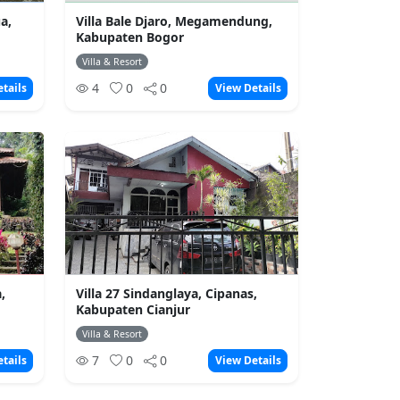
a,
Villa Bale Djaro, Megamendung,
Kabupaten Bogor
Villa & Resort
4
0
0
tails
View Details
,
Villa 27 Sindanglaya, Cipanas,
Kabupaten Cianjur
Villa & Resort
7
0
0
tails
View Details