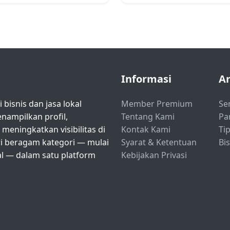
Informasi
Ar
bisnis dan jasa lokal
Member Premium
Se
ampilkan profil,
Tentang Kami
Pa
eningkatkan visibilitas di
Kontak Kami
Tip
ri beragam kategori — mulai
Syarat & Ketentuan
Bi
nal — dalam satu platform
Kebijakan Privasi