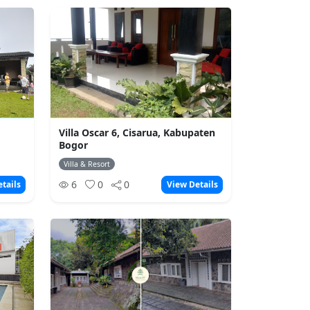
Villa Oscar 6, Cisarua, Kabupaten
Bogor
Villa & Resort
6
0
0
tails
View Details