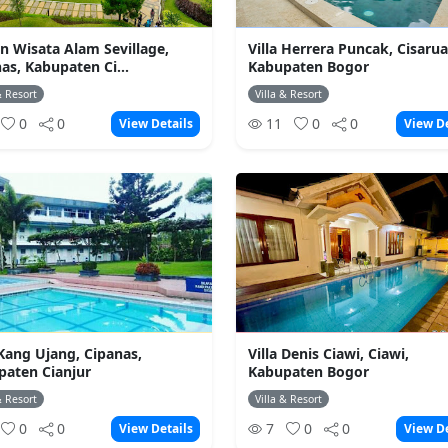
 Wisata Alam Sevillage,
Villa Herrera Puncak, Cisarua
as, Kabupaten Ci...
Kabupaten Bogor
& Resort
Villa & Resort
0
0
11
0
0
View Details
View De
 Kang Ujang, Cipanas,
Villa Denis Ciawi, Ciawi,
paten Cianjur
Kabupaten Bogor
& Resort
Villa & Resort
0
0
7
0
0
View Details
View De