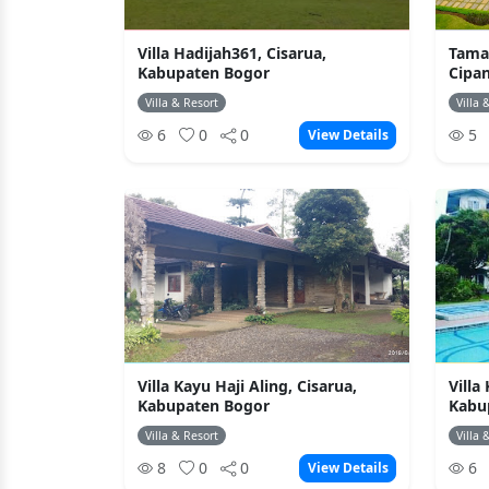
Villa Hadijah361, Cisarua,
Taman
Kabupaten Bogor
Cipan
Villa & Resort
Villa 
6
0
0
5
View Details
Villa Kayu Haji Aling, Cisarua,
Villa
Kabupaten Bogor
Kabu
Villa & Resort
Villa 
8
0
0
6
View Details