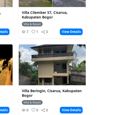
,
Villa Cilember 57, Cisarua,
Kabupaten Bogor
Villa & Resort
7
1
0
tails
View Details
Villa Beringin, Cisarua, Kabupaten
Bogor
Villa & Resort
6
0
0
tails
View Details