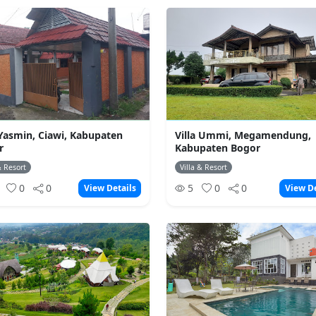
 Yasmin, Ciawi, Kabupaten
Villa Ummi, Megamendung,
r
Kabupaten Bogor
& Resort
Villa & Resort
1
0
0
5
0
0
View Details
View De