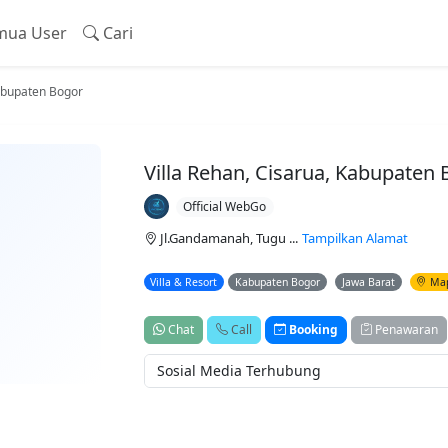
ua User
Cari
Kabupaten Bogor
Villa Rehan, Cisarua, Kabupaten
Official WebGo
Jl.Gandamanah, Tugu ...
Tampilkan Alamat
Villa & Resort
Kabupaten Bogor
Jawa Barat
Ma
Chat
Call
Booking
Penawaran
Sosial Media Terhubung