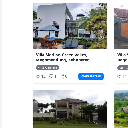
Villa Merlion Green Valley,
Villa
Megamendung, Kabupaten...
Bogo
Villa & Resort
Villa 
12
1
0
1
View Details