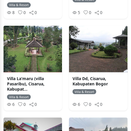
Villa & Resort
8
0
0
5
0
0
Villa La’maru (villa
Villa Dd, Cisarua,
Pasaribu), Cisarua,
Kabupaten Bogor
Kabupat...
Villa & Resort
Villa & Resort
6
0
0
6
0
0