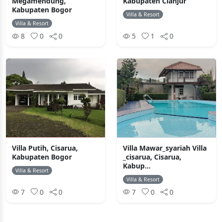
Megamendung,
Kabupaten Cianjur
Kabupaten Bogor
Villa & Resort
Villa & Resort
8
0
0
5
1
0
Villa Putih, Cisarua,
Villa Mawar_syariah Villa
Kabupaten Bogor
_cisarua, Cisarua,
Kabup...
Villa & Resort
Villa & Resort
7
0
0
7
0
0