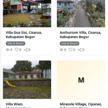
Villa Dua Sisi, Cisarua,
Anthurium Villa, Cisarua,
Kabupaten Bogor
Kabupaten Bogor
Villa & Resort
Villa & Resort
4
0
0
6
0
0
M
Villa Wien,
Mirasole Village, Cipanas,