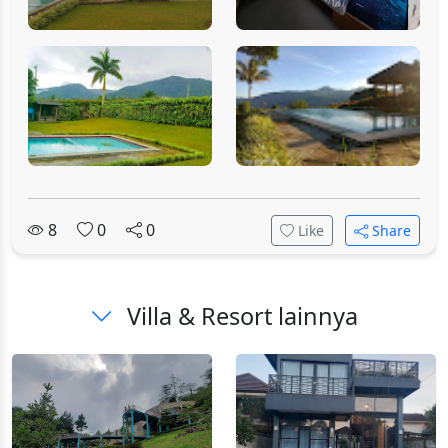
8
0
0
Like
Share
Villa & Resort lainnya