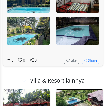
8
0
0
Like
Share
Villa & Resort lainnya