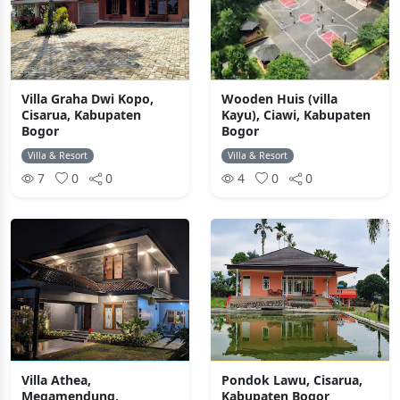
Villa Graha Dwi Kopo,
Wooden Huis (villa
Cisarua, Kabupaten
Kayu), Ciawi, Kabupaten
Bogor
Bogor
Villa & Resort
Villa & Resort
7
0
0
4
0
0
Villa Athea,
Pondok Lawu, Cisarua,
Megamendung,
Kabupaten Bogor