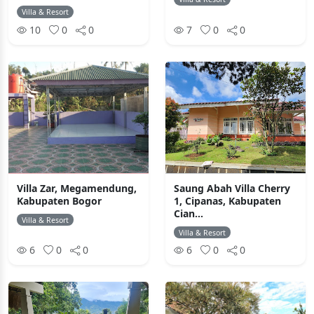
Villa & Resort
10
0
0
7
0
0
Villa Zar, Megamendung,
Saung Abah Villa Cherry
Kabupaten Bogor
1, Cipanas, Kabupaten
Cian...
Villa & Resort
Villa & Resort
6
0
0
6
0
0