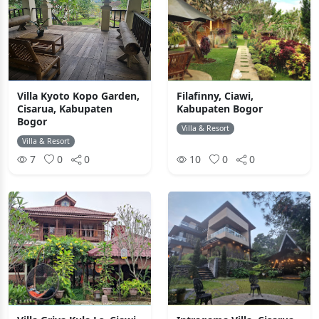
Villa Kyoto Kopo Garden,
Filafinny, Ciawi,
Cisarua, Kabupaten
Kabupaten Bogor
Bogor
Villa & Resort
Villa & Resort
7
0
0
10
0
0