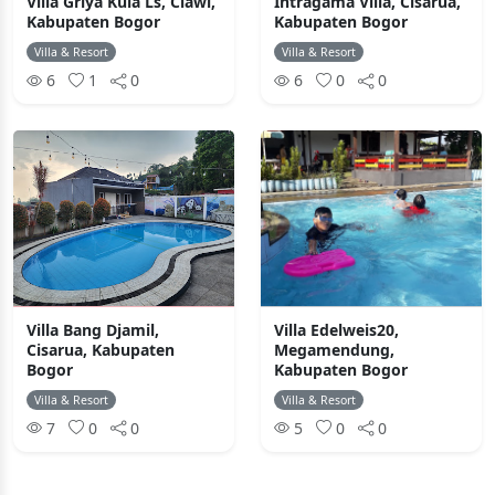
Villa Griya Kula Ls, Ciawi,
Intragama Villa, Cisarua,
Kabupaten Bogor
Kabupaten Bogor
Villa & Resort
Villa & Resort
6
1
0
6
0
0
Villa Bang Djamil,
Villa Edelweis20,
Cisarua, Kabupaten
Megamendung,
Bogor
Kabupaten Bogor
Villa & Resort
Villa & Resort
7
0
0
5
0
0