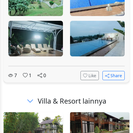
7
1
0
Like
Share
Villa & Resort lainnya