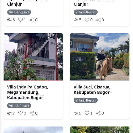
Cianjur
Cianjur
Villa & Resort
Villa & Resort
6
1
0
5
0
0
Villa Indy Pa Gadog,
Villa Suci, Cisarua,
Megamendung,
Kabupaten Bogor
Kabupaten Bogor
Villa & Resort
Villa & Resort
7
0
0
9
1
0