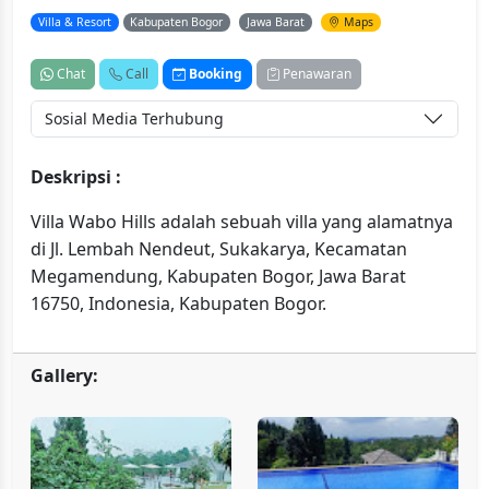
Villa & Resort
Kabupaten Bogor
Jawa Barat
Maps
Chat
Call
Booking
Penawaran
Sosial Media Terhubung
Deskripsi :
Villa Wabo Hills adalah sebuah villa yang alamatnya
di Jl. Lembah Nendeut, Sukakarya, Kecamatan
Megamendung, Kabupaten Bogor, Jawa Barat
16750, Indonesia, Kabupaten Bogor.
Gallery: