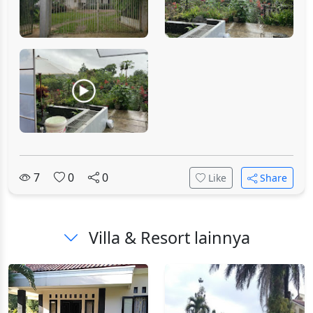
7
0
0
Like
Share
Villa & Resort lainnya