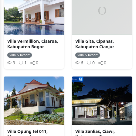
Villa Vermillion, Cisarua,
Villa Gita, Cipanas,
Kabupaten Bogor
Kabupaten Cianjur
Villa & Resort
Villa & Resort
9
1
0
6
0
0
Villa Opung Iel 011,
Villa Sanlias, Ciawi,