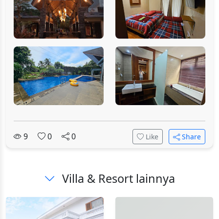
9
0
0
Like
Share
Villa & Resort lainnya