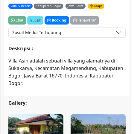
Villa & Resort
Kabupaten Bogor
Jawa Barat
Maps
Chat
Call
Booking
Penawaran
Sosial Media Terhubung
Deskripsi :
Villa Asih adalah sebuah villa yang alamatnya di
Sukakarya, Kecamatan Megamendung, Kabupaten
Bogor, Jawa Barat 16770, Indonesia, Kabupaten
Bogor.
Gallery: