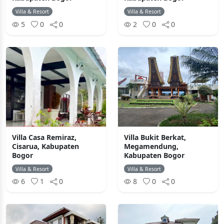
Villa & Resort
Villa & Resort
5
0
0
2
0
0
Villa Casa Remiraz,
Villa Bukit Berkat,
Cisarua, Kabupaten
Megamendung,
Bogor
Kabupaten Bogor
Villa & Resort
Villa & Resort
6
1
0
8
0
0