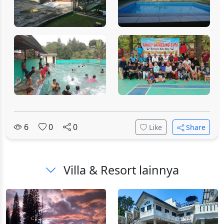
6
0
0
Like
Share
Villa & Resort lainnya