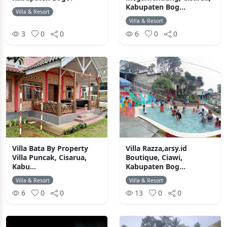
Kabupaten Bog...
Villa & Resort
Villa & Resort
3
0
0
6
0
0
Villa Bata By Property
Villa Razza,arsy.id
Villa Puncak, Cisarua,
Boutique, Ciawi,
Kabu...
Kabupaten Bog...
Villa & Resort
Villa & Resort
6
0
0
13
0
0