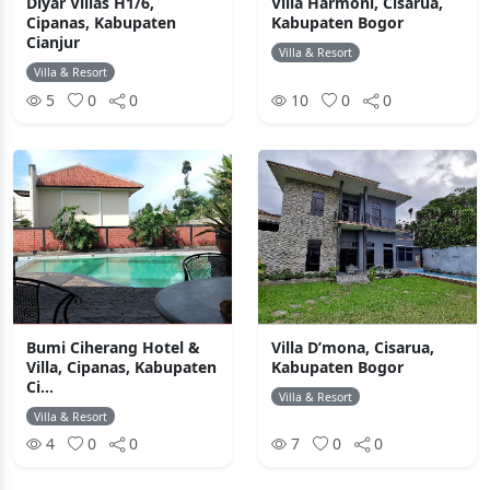
Diyar Villas H1/6,
Villa Harmoni, Cisarua,
Cipanas, Kabupaten
Kabupaten Bogor
Cianjur
Villa & Resort
Villa & Resort
5
0
0
10
0
0
Bumi Ciherang Hotel &
Villa D’mona, Cisarua,
Villa, Cipanas, Kabupaten
Kabupaten Bogor
Ci...
Villa & Resort
Villa & Resort
4
0
0
7
0
0