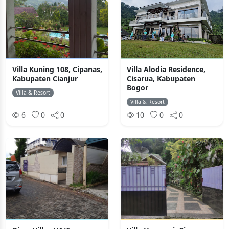
Villa Kuning 108, Cipanas,
Villa Alodia Residence,
Kabupaten Cianjur
Cisarua, Kabupaten
Bogor
Villa & Resort
Villa & Resort
6
0
0
10
0
0