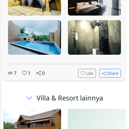
7
1
0
Like
Share
Villa & Resort lainnya