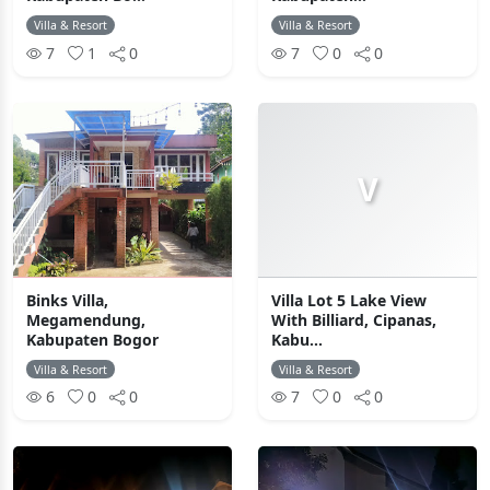
Villa & Resort
Villa & Resort
7
1
0
7
0
0
V
Binks Villa,
Villa Lot 5 Lake View
Megamendung,
With Billiard, Cipanas,
Kabupaten Bogor
Kabu...
Villa & Resort
Villa & Resort
6
0
0
7
0
0