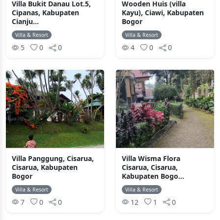
Villa Bukit Danau Lot.5,
Wooden Huis (villa
Cipanas, Kabupaten
Kayu), Ciawi, Kabupaten
Cianju...
Bogor
Villa & Resort
Villa & Resort
5
0
0
4
0
0
Villa Panggung, Cisarua,
Villa Wisma Flora
Cisarua, Kabupaten
Cisarua, Cisarua,
Bogor
Kabupaten Bogo...
Villa & Resort
Villa & Resort
7
0
0
12
1
0