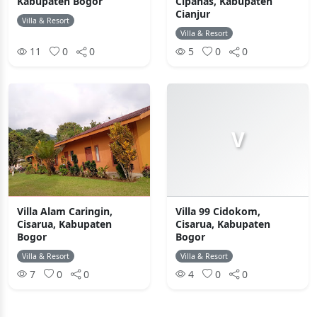
Kabupaten Bogor
Cipanas, Kabupaten
Cianjur
Villa & Resort
Villa & Resort
11
0
0
5
0
0
V
Villa Alam Caringin,
Villa 99 Cidokom,
Cisarua, Kabupaten
Cisarua, Kabupaten
Bogor
Bogor
Villa & Resort
Villa & Resort
7
0
0
4
0
0