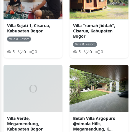
Villa Sejati 1, Cisarua,
Villa “rumah Jiddah”,
Kabupaten Bogor
Cisarua, Kabupaten
Bogor
Villa & Resort
Villa & Resort
5
0
0
5
0
0
Villa Verde,
Betah Villa Argopuro
Megamendung,
@vimala Hills,
Kabupaten Bogor
Megamendung, K...