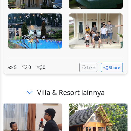
5
0
0
Like
Share
Villa & Resort lainnya