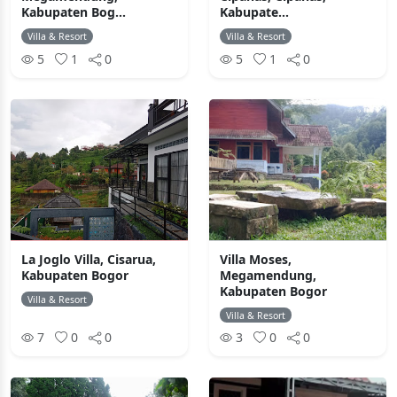
Kabupaten Bog...
Kabupate...
Villa & Resort
Villa & Resort
5
1
0
5
1
0
La Joglo Villa, Cisarua,
Villa Moses,
Kabupaten Bogor
Megamendung,
Kabupaten Bogor
Villa & Resort
Villa & Resort
7
0
0
3
0
0