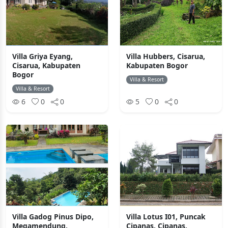
Villa Griya Eyang,
Villa Hubbers, Cisarua,
Cisarua, Kabupaten
Kabupaten Bogor
Bogor
Villa & Resort
Villa & Resort
6
0
0
5
0
0
Villa Gadog Pinus Dipo,
Villa Lotus I01, Puncak
Megamendung,
Cipanas, Cipanas,