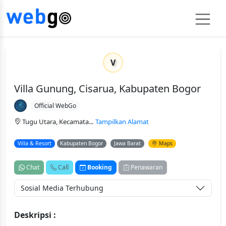
V
Villa Gunung, Cisarua, Kabupaten Bogor
Official WebGo
Tugu Utara, Kecamata...
Tampilkan Alamat
Villa & Resort
Kabupaten Bogor
Jawa Barat
Maps
Chat
Call
Booking
Penawaran
Sosial Media Terhubung
Deskripsi :