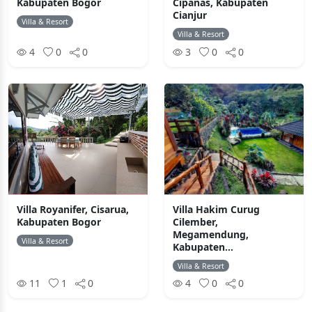
Kabupaten Bogor
Cipanas, Kabupaten
Cianjur
Villa & Resort
Villa & Resort
4
0
0
3
0
0
Villa Royanifer, Cisarua,
Villa Hakim Curug
Kabupaten Bogor
Cilember,
Megamendung,
Villa & Resort
Kabupaten...
Villa & Resort
11
1
0
4
0
0