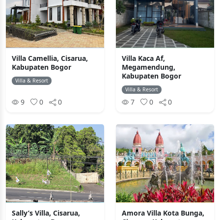
Villa Camellia, Cisarua,
Villa Kaca Af,
Kabupaten Bogor
Megamendung,
Kabupaten Bogor
Villa & Resort
Villa & Resort
9
0
0
7
0
0
Sally’s Villa, Cisarua,
Amora Villa Kota Bunga,