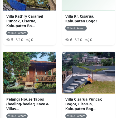
Villa Kathry Caramel
Villa Rr, Cisarua,
Puncak, Cisarua,
Kabupaten Bogor
Kabupaten Bo...
Villa & Resort
Villa & Resort
5
0
0
6
0
0
Pelangi House Tapos
Villa Cisarua Puncak
(healing/healer) Kave &
Bogor, Cisarua,
Villas...
Kabupaten Bog...
Villa & Resort
Villa & Resort