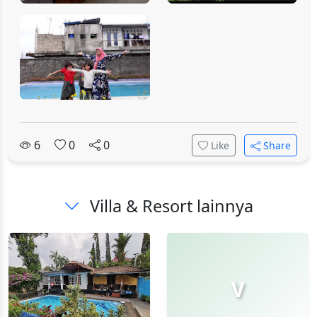
6
0
0
Like
Share
Villa & Resort lainnya
V