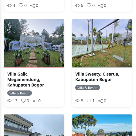
4
0
0
6
0
0
Villa Galic,
Villa Sweety, Cisarua,
Megamendung,
Kabupaten Bogor
Kabupaten Bogor
Villa & Resort
Villa & Resort
13
0
0
8
1
0