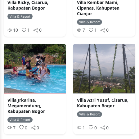
Villa Ricky, Cisarua,
Villa Kembar Mami,
Kabupaten Bogor
Cipanas, Kabupaten
Cianjur
Villa & Resort
Villa & Resort
10
1
0
7
1
0
Villa Jrkarina,
Villa Azri Yusuf, Cisarua,
Megamendung,
Kabupaten Bogor
Kabupaten Bogor
Villa & Resort
Villa & Resort
7
0
0
1
0
0