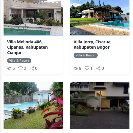
Villa Melinda 406,
Villa Jerry, Cisarua,
Cipanas, Kabupaten
Kabupaten Bogor
Cianjur
Villa & Resort
Villa & Resort
6
0
0
8
1
0