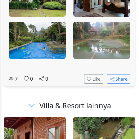
7
0
0
Like
Share
Villa & Resort lainnya