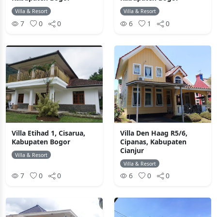
Villa & Resort
Villa & Resort
7
0
0
6
1
0
Villa Etihad 1, Cisarua,
Villa Den Haag R5/6,
Kabupaten Bogor
Cipanas, Kabupaten
Cianjur
Villa & Resort
Villa & Resort
7
0
0
6
0
0