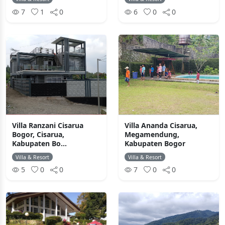
7
1
0
6
0
0
Villa Ranzani Cisarua
Villa Ananda Cisarua,
Bogor, Cisarua,
Megamendung,
Kabupaten Bo...
Kabupaten Bogor
Villa & Resort
Villa & Resort
5
0
0
7
0
0