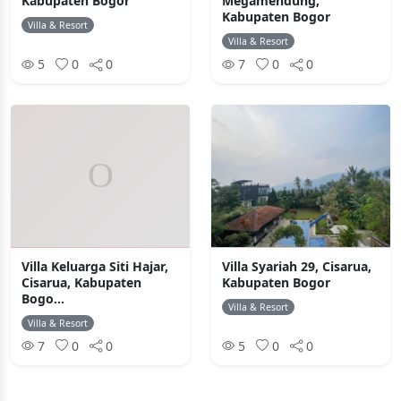
Kabupaten Bogor
Megamendung,
Kabupaten Bogor
Villa & Resort
Villa & Resort
5
0
0
7
0
0
Villa Keluarga Siti Hajar,
Villa Syariah 29, Cisarua,
Cisarua, Kabupaten
Kabupaten Bogor
Bogo...
Villa & Resort
Villa & Resort
7
0
0
5
0
0