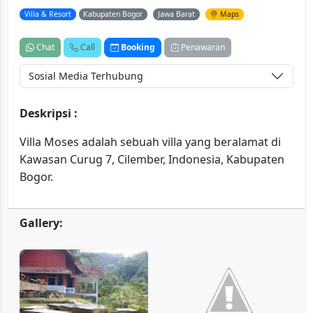
Villa & Resort
Kabupaten Bogor
Jawa Barat
Maps
Chat
Call
Booking
Penawaran
Sosial Media Terhubung
Deskripsi :
Villa Moses adalah sebuah villa yang beralamat di
Kawasan Curug 7, Cilember, Indonesia, Kabupaten
Bogor.
Gallery: