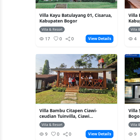
Villa Kayu Batulayang 01, Cisarua,
Villa
Kabupaten Bogor
Kabu
Villa & Resort
Villa 
17
0
0
4
View Details
Villa Bambu Citapen Ciawi-
Villa
ceudian Tuinvilla, Ciawi...
Bogo
Villa & Resort
Villa 
9
0
0
9
View Details