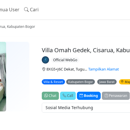
ua User
Cari
arua, Kabupaten Bogor
Villa Omah Gedek, Cisarua, Kab
Official WebGo
8XG5+J6C Dekat, Tugu...
Tampilkan Alamat
Villa & Resort
Kabupaten Bogor
Jawa Barat
Ma
Chat
Call
Booking
Penawaran
Sosial Media Terhubung