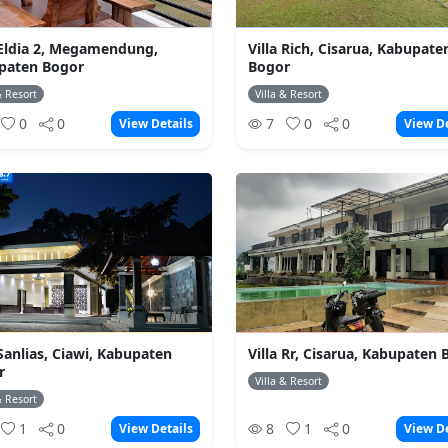
 Eldia 2, Megamendung,
Villa Rich, Cisarua, Kabupate
paten Bogor
Bogor
& Resort
Villa & Resort
0
0
7
0
0
View Details
View De
 Sanlias, Ciawi, Kabupaten
Villa Rr, Cisarua, Kabupaten
r
Villa & Resort
& Resort
1
0
8
1
0
View Details
View De