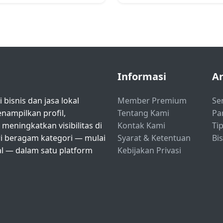
Informasi
Ar
bisnis dan jasa lokal
Member Premium
Se
ampilkan profil,
Tentang Kami
Pa
eningkatkan visibilitas di
Kontak Kami
Tip
ri beragam kategori — mulai
Syarat & Ketentuan
Bi
nal — dalam satu platform
Kebijakan Privasi