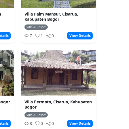
n
Villa Palm Mansur, Cisarua,
Kabupaten Bogor
Villa & Resort
7
1
0
tails
View Details
 Bogor
Villa Permata, Cisarua, Kabupaten
Bogor
Villa & Resort
8
0
0
tails
View Details