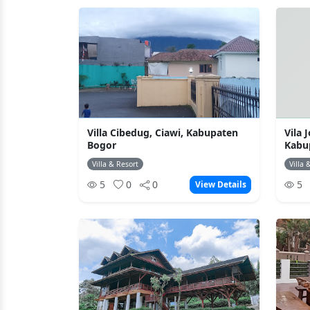
Villa Cibedug, Ciawi, Kabupaten
Vila 
Bogor
Kabu
Villa & Resort
Villa 
5
0
0
5
View Details