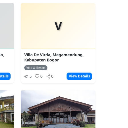
V
ua,
Villa De Virda, Megamendung,
Kabupaten Bogor
Villa & Resort
5
0
0
tails
View Details