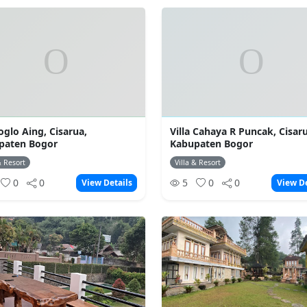
Joglo Aing, Cisarua,
Villa Cahaya R Puncak, Cisar
paten Bogor
Kabupaten Bogor
& Resort
Villa & Resort
0
0
5
0
0
View Details
View De