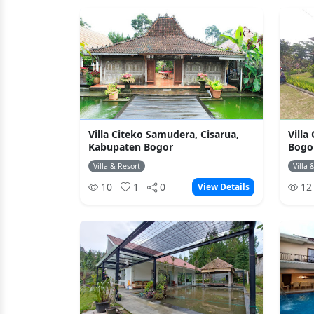
Villa Citeko Samudera, Cisarua,
Villa
Kabupaten Bogor
Bogo
Villa & Resort
Villa 
10
1
0
1
View Details