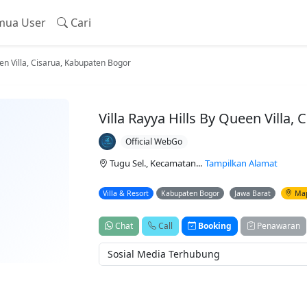
ua User
Cari
een Villa, Cisarua, Kabupaten Bogor
Villa Rayya Hills By Queen Villa,
Official WebGo
Tugu Sel., Kecamatan...
Tampilkan Alamat
Villa & Resort
Kabupaten Bogor
Jawa Barat
Ma
Chat
Call
Booking
Penawaran
Sosial Media Terhubung