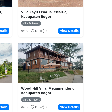
i,
Villa Kayu Cisarua, Cisarua,
Kabupaten Bogor
Villa & Resort
8
0
0
tails
View Details
Wood Hill Villa, Megamendung,
Kabupaten Bogor
Villa & Resort
5
0
0
tails
View Details