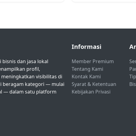
Informasi
Ar
bisnis dan jasa lokal
Member Premium
Se
ampilkan profil,
Tentang Kami
Pa
eningkatkan visibilitas di
Kontak Kami
Tip
ri beragam kategori — mulai
Syarat & Ketentuan
Bi
nal — dalam satu platform
Kebijakan Privasi