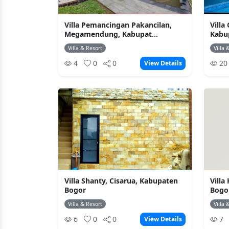
Villa Pemancingan Pakancilan,
Villa
Megamendung, Kabupat...
Kabu
Villa & Resort
Villa 
4
0
0
2
View Details
Villa Shanty, Cisarua, Kabupaten
Villa
Bogor
Bogo
Villa & Resort
Villa 
6
0
0
7
View Details