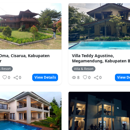
 Oma, Cisarua, Kabupaten
Villa Teddy Agustino,
r
Megamendung, Kabupaten 
& Resort
Villa & Resort
2
0
0
8
0
0
View Details
View De