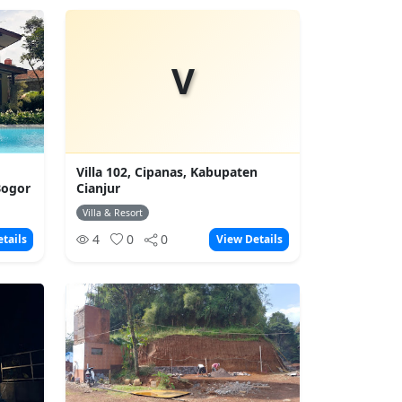
V
Villa 102, Cipanas, Kabupaten
Bogor
Cianjur
Villa & Resort
4
0
0
tails
View Details