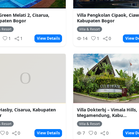
 Green Melati 2, Cisarua,
Villa Pengkolan Cipaok, Ciaw
paten Bogor
Kabupaten Bogor
& Resort
Villa & Resort
0
1
1
14
1
0
View Details
View De
 Hasby, Cisarua, Kabupaten
Villa Dokterbj – Vimala Hills,
r
Megamendung, Kabu...
& Resort
Villa & Resort
0
0
7
0
0
View Details
View De