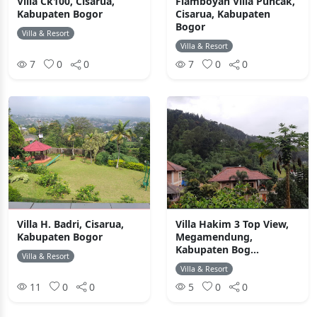
Villa Ck100, Cisarua,
Flamboyan Villa Puncak,
Kabupaten Bogor
Cisarua, Kabupaten
Bogor
Villa & Resort
Villa & Resort
7
0
0
7
0
0
Villa H. Badri, Cisarua,
Villa Hakim 3 Top View,
Kabupaten Bogor
Megamendung,
Kabupaten Bog...
Villa & Resort
Villa & Resort
11
0
0
5
0
0