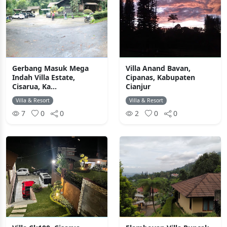
Gerbang Masuk Mega
Villa Anand Bavan,
Indah Villa Estate,
Cipanas, Kabupaten
Cisarua, Ka...
Cianjur
Villa & Resort
Villa & Resort
7
0
0
2
0
0