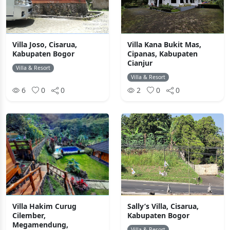
Villa Joso, Cisarua,
Villa Kana Bukit Mas,
Kabupaten Bogor
Cipanas, Kabupaten
Cianjur
Villa & Resort
Villa & Resort
6
0
0
2
0
0
Villa Hakim Curug
Sally’s Villa, Cisarua,
Cilember,
Kabupaten Bogor
Megamendung,
Villa & Resort