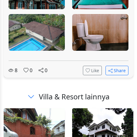
8
0
0
Like
Share
Villa & Resort lainnya