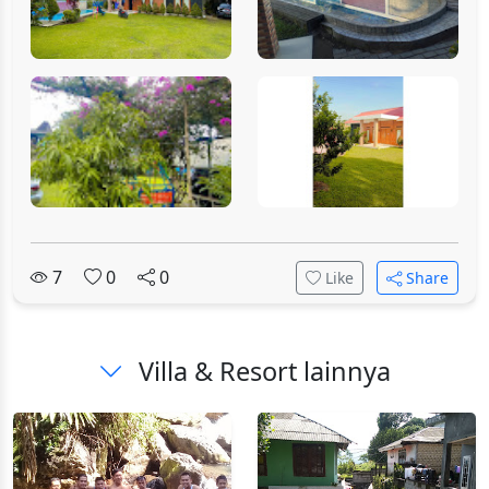
7
0
0
Like
Share
Villa & Resort lainnya