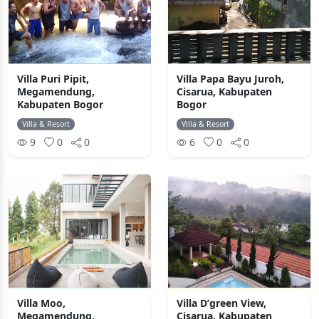
Villa Puri Pipit,
Villa Papa Bayu Juroh,
Megamendung,
Cisarua, Kabupaten
Kabupaten Bogor
Bogor
Villa & Resort
Villa & Resort
9
0
0
6
0
0
Villa Moo,
Villa D’green View,
Megamendung,
Cisarua, Kabupaten