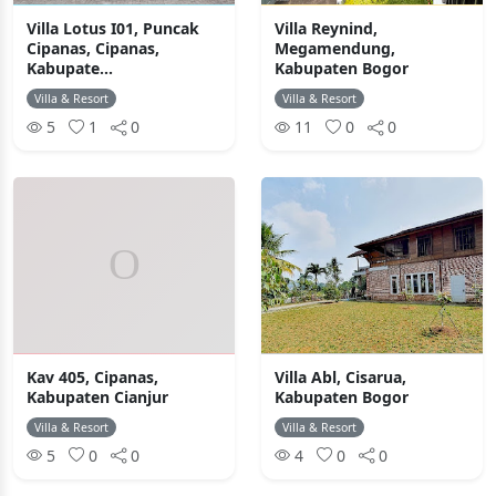
Villa Lotus I01, Puncak
Villa Reynind,
Cipanas, Cipanas,
Megamendung,
Kabupate...
Kabupaten Bogor
Villa & Resort
Villa & Resort
5
1
0
11
0
0
Kav 405, Cipanas,
Villa Abl, Cisarua,
Kabupaten Cianjur
Kabupaten Bogor
Villa & Resort
Villa & Resort
5
0
0
4
0
0