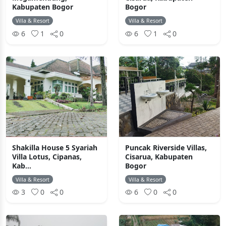
Kabupaten Bogor
Bogor
Villa & Resort
Villa & Resort
6
1
0
6
1
0
Shakilla House 5 Syariah
Puncak Riverside Villas,
Villa Lotus, Cipanas,
Cisarua, Kabupaten
Kab...
Bogor
Villa & Resort
Villa & Resort
3
0
0
6
0
0